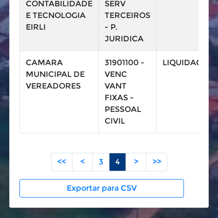
CONTABILIDADE
SERV
E TECNOLOGIA
TERCEIROS
EIRLI
- P.
JURIDICA
CAMARA
31901100 -
LIQUIDAÇÃO
MUNICIPAL DE
VENC
VEREADORES
VANT
FIXAS -
PESSOAL
CIVIL
<<
<
3
4
>
>>
Exportar para CSV