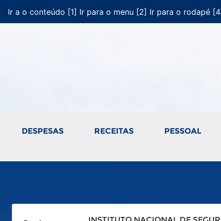
Ir a o conteúdo [1]
Ir para o menu [2]
Ir para o rodapé [4
DESPESAS
RECEITAS
PESSOAL
INSTITUTO NACIONAL DE SEGUR